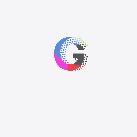
Descubre +
Papeleria y
Material de
oficina
Descubre +