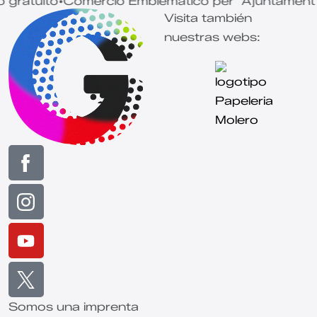
tuito
Comercio Emblemático per "Ajuntament de B
•
Visita también
nuestras webs:
Somos una imprenta