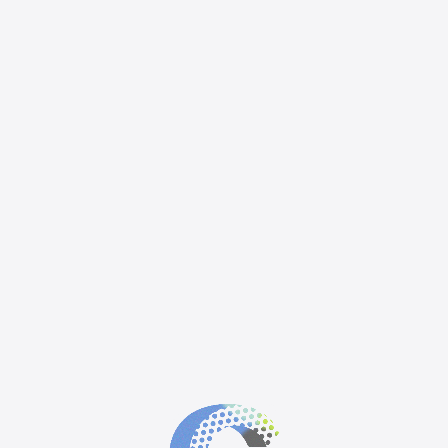
n pluma
85×200 cm
nalizados
mblemático per "Ajuntament de Barcelona"
•
Nosotros
Nosotros
Sobre nosotros
Sobre nosotros
Contacto
Contacto
Novedades
Novedades